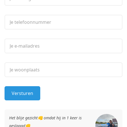
Je telefoonnummer
Je e-mailadres
Je woonplaats
Versturen
is
Simpelrijles.nl feliciteert Esmee Liang met het
behalen van haar rijbewijs!Yes..geen woorden