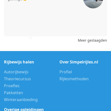
maar daden en gewoon in 1 keer slagen💪
Veilige kilometers toegewenst Esmee👍
Meer geslaagden
Rijbewijs halen
Over Simpelrijles.nl
Autorijbewijs
Profiel
Theoriecursus
Rijlesmethoden
Proefles
Pakketten
Winteraanbieding
Overige opleidingen